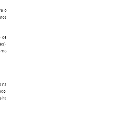
va o
gãos
o de
ês),
como
) na
ado:
eira