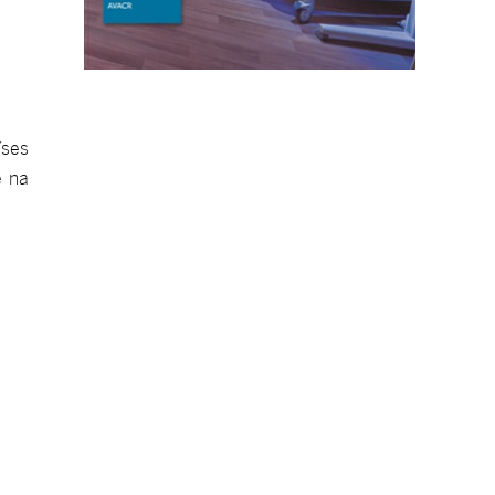
íses
e na