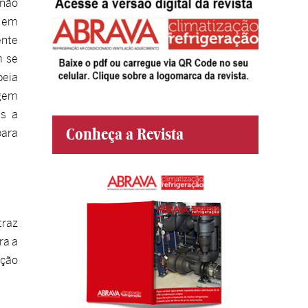
 não
a em
ente
m se
peia
agem
es a
Conheça a Revista
para
traz
ra a
ação