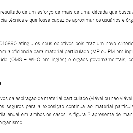
o resultado de um esforço de mais de uma década que busca
ia técnica e que fosse capaz de aproximar os usuários e ór
O16890 atingiu os seus objetivos pois traz um novo critéri
 com a eficiência para material particulado (MP ou PM em ingl
 Saúde (OMS – WHO em inglês) e órgãos governamentais, 
a
vos da aspiração de material particulado (viável ou não viável
s seguros para a exposição contínua ao material particul
a anual em ambos os casos. A figura 2 apresenta de man
 organismo.