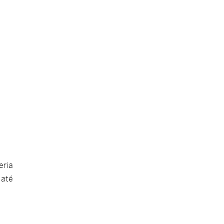
eria
 até