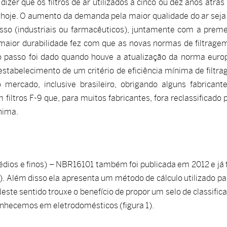
izer que os filtros de ar utilizados a cinco ou dez anos atrás
 hoje. O aumento da demanda pela maior qualidade do ar sej
sso (industriais ou farmacêuticos), juntamente com a prem
aior durabilidade fez com que as novas normas de filtrage
ro passo foi dado quando houve a atualização da norma euro
stabelecimento de um critério de eficiência mínima de filtr
no mercado, inclusive brasileiro, obrigando alguns fabricant
em filtros F-9 que, para muitos fabricantes, fora reclassificado 
ínima.
médios e finos) – NBR16101 também foi publicada em 2012 e já 
. Além disso ela apresenta um método de cálculo utilizado pa
Neste sentido trouxe o benefício de propor um selo de classific
conhecemos em eletrodomésticos (figura 1).