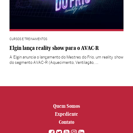
CURSOS E TREINAMENTOS
Elgin lança reality show para o AVAC-R
A Elgin anuncia o lançamento do Mestres do Frio, um reality show
do segmento AVAC-R (Aquecimento, Ventilação, …
Quem Somos
Expediente
Contato