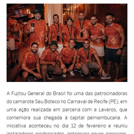
A Fujitsu General do Brasil foi uma das patrocinadoras
do camarote Seu Boteco no Carnaval de Recife (PE), em
uma ação realizada em parceria com a Leveros, que
comemora sua chegada à capital pernambucana. A
iniciativa aconteceu no dia 12 de fevereiro e reuniu
instaladores credenciados, potenciais novos parceiros,