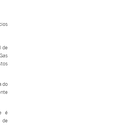
ios
l de
-Gas
stos
a do
ente
e é
e de