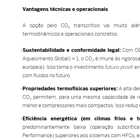
Vantagens técnicas e operacionais
A opção pelo CO₂ transcrítico vai muito alé
termodinâmicos e operacionais concretos.
Sustentabilidade e conformidade legal:
Com ODP
Aquecimento Global) = 1, o CO₂ é imune às rigoros
europeia). Isso torna o investimento
futuro-proof
, e
com fluidos no futuro.
Propriedades termofísicas superiores:
A alta de
CO₂ permitem, para uma mesma capacidade de refr
menor e compressores mais compactos. Isso reduz o
Eficiência energética (em climas frios e t
predominantemente baixa (operação subcrítica
Performance) superiores aos sistemas com HFCs, e