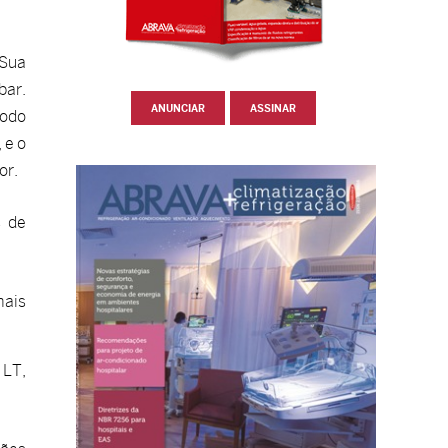
 Sua
bar.
ANUNCIAR
ASSINAR
modo
 e o
or.
s de
mais
 LT,