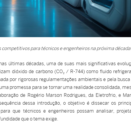
s competitivos para técnicos e engenheiros na próxima década
 nas últimas décadas, uma de suas mais significativas evolu
lizam dióxido de carbono (CO₂ / R-744) como fluido refriger
ionada por rigorosas regulamentações ambientais e pela busca
ser uma promessa para se tornar uma realidade consolidada, m
aboração de Rogério Marson Rodrigues, da Eletrofrio, e Ma
quência dessa introdução, o objetivo é dissecar os princi
 para que técnicos e engenheiros possam analisar, projet
fundidade que o tema exige.