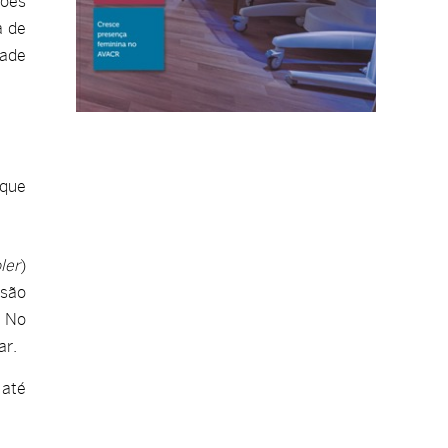
ções
a de
dade
 que
ler
)
ssão
. No
ar.
 até