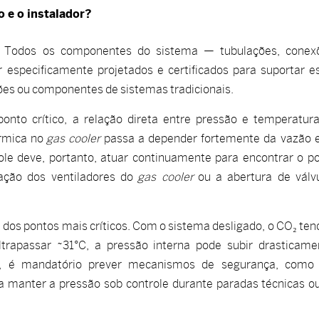
o e o instalador?
Todos os componentes do sistema — tubulações, conex
especificamente projetados e certificados para suportar e
es ou componentes de sistemas tradicionais.
nto crítico, a relação direta entre pressão e temperatur
érmica no
gas cooler
passa a depender fortemente da vazão 
le deve, portanto, atuar continuamente para encontrar o p
ação dos ventiladores do
gas cooler
ou a abertura de válv
 dos pontos mais críticos. Com o sistema desligado, o CO₂ ten
trapassar ~31°C, a pressão interna pode subir drasticame
so, é mandatório prever mecanismos de segurança, com
a manter a pressão sob controle durante paradas técnicas o