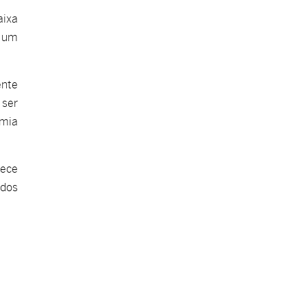
aixa
e um
ente
 ser
omia
rece
ados