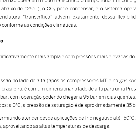
tema não opera em modo transcrítico o tempo todo. Em condi
abaixo de ~25°C), o CO₂ pode condensar, e o sistema oper
enclatura “transcrítico” advém exatamente dessa flexibili
o conforme as condições climáticas.
to
ignificativamente mais ampla e com pressões mais elevadas do
ssão no lado de alta (após os compressores MT e no
gas coo
de brasileira, é comum dimensionar o lado de alta para uma Pre
bar, com operação podendo chegar a 95 bar em dias quentes
dos: a 0°C, a pressão de saturação é de aproximadamente 35 b
ermitindo atender desde aplicações de frio negativo até -50°C,
, aproveitando as altas temperaturas de descarga.