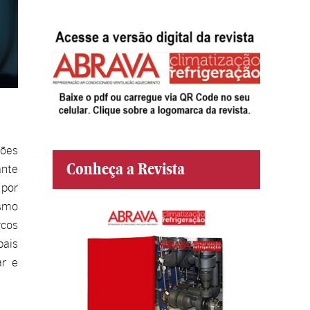
ções
Conheça a Revista
ante
 por
esmo
rcos
pais
ar e