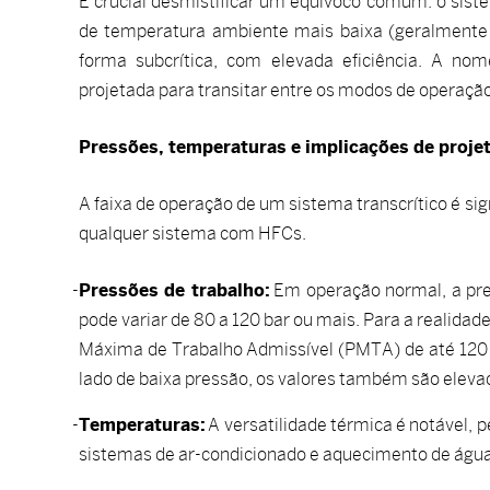
É crucial desmistificar um equívoco comum: o sis
de temperatura ambiente mais baixa (geralmente 
forma subcrítica, com elevada eficiência. A nom
projetada para transitar entre os modos de operaçã
Pressões, temperaturas e implicações de proje
A faixa de operação de um sistema transcrítico é s
qualquer sistema com HFCs.
Pressões de trabalho:
Em operação normal, a pre
pode variar de 80 a 120 bar ou mais. Para a realida
Máxima de Trabalho Admissível (PMTA) de até 120 
lado de baixa pressão, os valores também são eleva
Temperaturas:
A versatilidade térmica é notável, p
sistemas de ar-condicionado e aquecimento de água