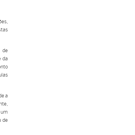
ões,
stas
a de
e da
onto
ulas
de a
nte,
o um
u de