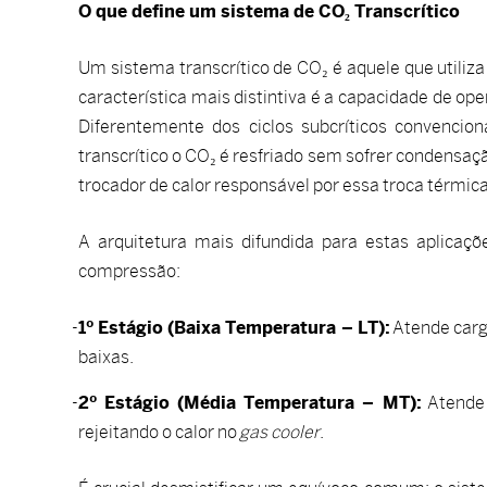
O que define um sistema de CO₂ Transcrítico
Um sistema transcrítico de CO₂ é aquele que utiliza 
característica mais distintiva é a capacidade de oper
Diferentemente dos ciclos subcríticos convencio
transcrítico o CO₂ é resfriado sem sofrer condensaçã
trocador de calor responsável por essa troca térmi
A arquitetura mais difundida para estas aplicaç
compressão:
1º Estágio (Baixa Temperatura – LT):
Atende carg
baixas.
2º Estágio (Média Temperatura – MT):
Atende 
rejeitando o calor no
gas cooler
.