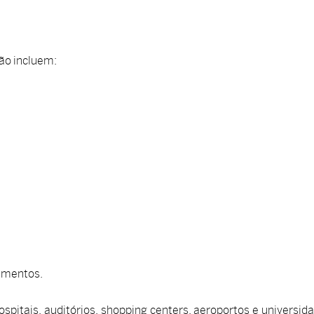
ão incluem:
timentos.
ospitais, auditórios, shopping centers, aeroportos e universid