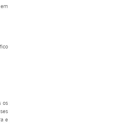
s em
fico
s os
ses
ra e